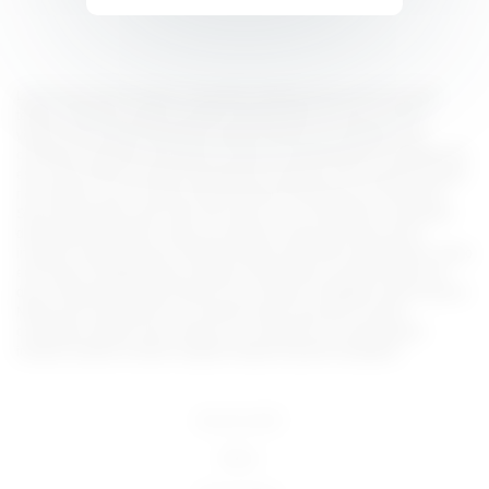
Lorem ipsum dolor sit amet, consectetur adipiscing elit, sed do eiusmod
tempor incididunt ut labore et dolore magna aliqua. Ut enim ad minim
veniam, quis nostrud exercitation ullamco laboris nisi ut aliquip ex ea
commodo consequat. Duis aute irure dolor in reprehenderit in voluptate velit
esse cillum dolore eu fugiat nulla pariatur. Excepteur sint occaecat cupidatat
non proident, sunt in culpa qui officia deserunt mollit anim id est laborum.
Sed ut perspiciatis unde omnis iste natus error sit voluptatem accusantium
doloremque laudantium, totam rem aperiam, eaque ipsa quae ab illo
inventore veritatis et quasi architecto beatae vitae dicta sunt explicabo. Nemo
enim ipsam voluptatem quia voluptas sit aspernatur aut odit aut fugit, sed
quia consequuntur magni dolores eos qui ratione voluptatem sequi nesciunt.
Neque porro quisquam est, qui dolorem ipsum quia dolor sit amet,
consectetur, adipisci velit, sed quia non numquam eius modi tempora
incidunt ut labore et dolore magnam aliquam quaerat voluptatem.
18 U.S.C 2257
DMCA