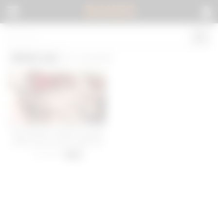
BOKEP
.
White ass
(1 results)
My fat black strapon is going
all the way up your white ass
29 views
-
15:00