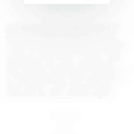
Lorem ipsum dolor sit amet, consectetur adipiscing elit, sed do eiusmod
tempor incididunt ut labore et dolore magna aliqua. Ut enim ad minim
veniam, quis nostrud exercitation ullamco laboris nisi ut aliquip ex ea
commodo consequat. Duis aute irure dolor in reprehenderit in voluptate velit
esse cillum dolore eu fugiat nulla pariatur. Excepteur sint occaecat cupidatat
non proident, sunt in culpa qui officia deserunt mollit anim id est laborum.
Sed ut perspiciatis unde omnis iste natus error sit voluptatem accusantium
doloremque laudantium, totam rem aperiam, eaque ipsa quae ab illo
inventore veritatis et quasi architecto beatae vitae dicta sunt explicabo. Nemo
enim ipsam voluptatem quia voluptas sit aspernatur aut odit aut fugit, sed
quia consequuntur magni dolores eos qui ratione voluptatem sequi nesciunt.
Neque porro quisquam est, qui dolorem ipsum quia dolor sit amet,
consectetur, adipisci velit, sed quia non numquam eius modi tempora
incidunt ut labore et dolore magnam aliquam quaerat voluptatem.
18 U.S.C 2257
DMCA