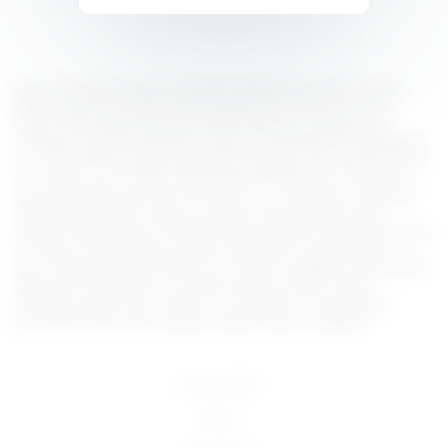
Lorem ipsum dolor sit amet, consectetur adipiscing elit, sed do eiusmod
tempor incididunt ut labore et dolore magna aliqua. Ut enim ad minim
veniam, quis nostrud exercitation ullamco laboris nisi ut aliquip ex ea
commodo consequat. Duis aute irure dolor in reprehenderit in voluptate velit
esse cillum dolore eu fugiat nulla pariatur. Excepteur sint occaecat cupidatat
non proident, sunt in culpa qui officia deserunt mollit anim id est laborum.
Sed ut perspiciatis unde omnis iste natus error sit voluptatem accusantium
doloremque laudantium, totam rem aperiam, eaque ipsa quae ab illo
inventore veritatis et quasi architecto beatae vitae dicta sunt explicabo. Nemo
enim ipsam voluptatem quia voluptas sit aspernatur aut odit aut fugit, sed
quia consequuntur magni dolores eos qui ratione voluptatem sequi nesciunt.
Neque porro quisquam est, qui dolorem ipsum quia dolor sit amet,
consectetur, adipisci velit, sed quia non numquam eius modi tempora
incidunt ut labore et dolore magnam aliquam quaerat voluptatem.
18 U.S.C 2257
DMCA