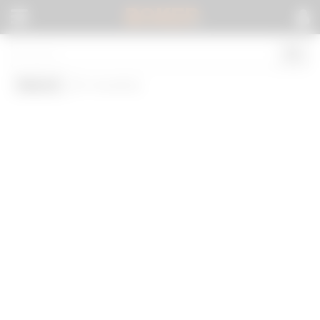
BOKEP
.
Watch
(0 results)