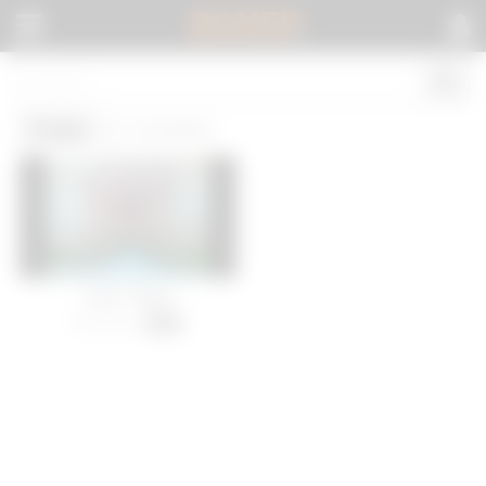
BOKEP
.
Virgin
(1 results)
Virgin Village
66 views
-
00:19