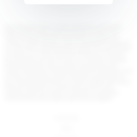
Lorem ipsum dolor sit amet, consectetur adipiscing elit, sed do eiusmod
tempor incididunt ut labore et dolore magna aliqua. Ut enim ad minim
veniam, quis nostrud exercitation ullamco laboris nisi ut aliquip ex ea
commodo consequat. Duis aute irure dolor in reprehenderit in voluptate velit
esse cillum dolore eu fugiat nulla pariatur. Excepteur sint occaecat cupidatat
non proident, sunt in culpa qui officia deserunt mollit anim id est laborum.
Sed ut perspiciatis unde omnis iste natus error sit voluptatem accusantium
doloremque laudantium, totam rem aperiam, eaque ipsa quae ab illo
inventore veritatis et quasi architecto beatae vitae dicta sunt explicabo. Nemo
enim ipsam voluptatem quia voluptas sit aspernatur aut odit aut fugit, sed
quia consequuntur magni dolores eos qui ratione voluptatem sequi nesciunt.
Neque porro quisquam est, qui dolorem ipsum quia dolor sit amet,
consectetur, adipisci velit, sed quia non numquam eius modi tempora
incidunt ut labore et dolore magnam aliquam quaerat voluptatem.
18 U.S.C 2257
DMCA