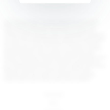
Lorem ipsum dolor sit amet, consectetur adipiscing elit, sed do eiusmod
tempor incididunt ut labore et dolore magna aliqua. Ut enim ad minim
veniam, quis nostrud exercitation ullamco laboris nisi ut aliquip ex ea
commodo consequat. Duis aute irure dolor in reprehenderit in voluptate velit
esse cillum dolore eu fugiat nulla pariatur. Excepteur sint occaecat cupidatat
non proident, sunt in culpa qui officia deserunt mollit anim id est laborum.
Sed ut perspiciatis unde omnis iste natus error sit voluptatem accusantium
doloremque laudantium, totam rem aperiam, eaque ipsa quae ab illo
inventore veritatis et quasi architecto beatae vitae dicta sunt explicabo. Nemo
enim ipsam voluptatem quia voluptas sit aspernatur aut odit aut fugit, sed
quia consequuntur magni dolores eos qui ratione voluptatem sequi nesciunt.
Neque porro quisquam est, qui dolorem ipsum quia dolor sit amet,
consectetur, adipisci velit, sed quia non numquam eius modi tempora
incidunt ut labore et dolore magnam aliquam quaerat voluptatem.
18 U.S.C 2257
DMCA