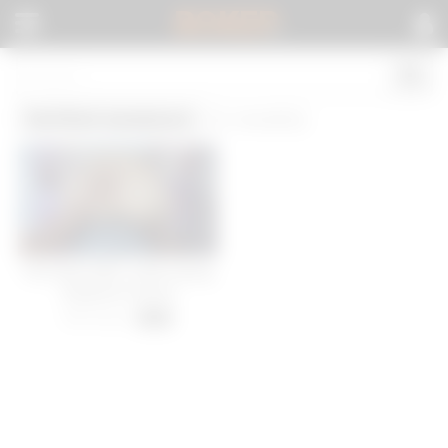
BOKEP
.
Verified amateurs
(1 results)
Full Video ABG cantik tukang
bangunan karena
250 views
-
31:20