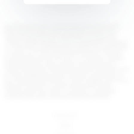
Lorem ipsum dolor sit amet, consectetur adipiscing elit, sed do eiusmod
tempor incididunt ut labore et dolore magna aliqua. Ut enim ad minim
veniam, quis nostrud exercitation ullamco laboris nisi ut aliquip ex ea
commodo consequat. Duis aute irure dolor in reprehenderit in voluptate velit
esse cillum dolore eu fugiat nulla pariatur. Excepteur sint occaecat cupidatat
non proident, sunt in culpa qui officia deserunt mollit anim id est laborum.
Sed ut perspiciatis unde omnis iste natus error sit voluptatem accusantium
doloremque laudantium, totam rem aperiam, eaque ipsa quae ab illo
inventore veritatis et quasi architecto beatae vitae dicta sunt explicabo. Nemo
enim ipsam voluptatem quia voluptas sit aspernatur aut odit aut fugit, sed
quia consequuntur magni dolores eos qui ratione voluptatem sequi nesciunt.
Neque porro quisquam est, qui dolorem ipsum quia dolor sit amet,
consectetur, adipisci velit, sed quia non numquam eius modi tempora
incidunt ut labore et dolore magnam aliquam quaerat voluptatem.
18 U.S.C 2257
DMCA