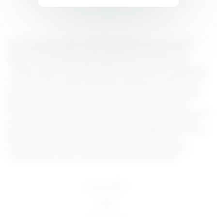
Lorem ipsum dolor sit amet, consectetur adipiscing elit, sed do eiusmod
tempor incididunt ut labore et dolore magna aliqua. Ut enim ad minim
veniam, quis nostrud exercitation ullamco laboris nisi ut aliquip ex ea
commodo consequat. Duis aute irure dolor in reprehenderit in voluptate velit
esse cillum dolore eu fugiat nulla pariatur. Excepteur sint occaecat cupidatat
non proident, sunt in culpa qui officia deserunt mollit anim id est laborum.
Sed ut perspiciatis unde omnis iste natus error sit voluptatem accusantium
doloremque laudantium, totam rem aperiam, eaque ipsa quae ab illo
inventore veritatis et quasi architecto beatae vitae dicta sunt explicabo. Nemo
enim ipsam voluptatem quia voluptas sit aspernatur aut odit aut fugit, sed
quia consequuntur magni dolores eos qui ratione voluptatem sequi nesciunt.
Neque porro quisquam est, qui dolorem ipsum quia dolor sit amet,
consectetur, adipisci velit, sed quia non numquam eius modi tempora
incidunt ut labore et dolore magnam aliquam quaerat voluptatem.
18 U.S.C 2257
DMCA