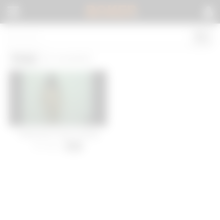
BOKEP
.
Soap
(1 results)
Indonesian Soap Casting
35 views
-
01:25