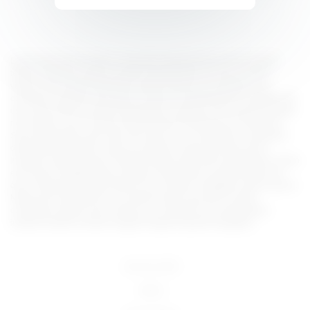
Lorem ipsum dolor sit amet, consectetur adipiscing elit, sed do eiusmod
tempor incididunt ut labore et dolore magna aliqua. Ut enim ad minim
veniam, quis nostrud exercitation ullamco laboris nisi ut aliquip ex ea
commodo consequat. Duis aute irure dolor in reprehenderit in voluptate velit
esse cillum dolore eu fugiat nulla pariatur. Excepteur sint occaecat cupidatat
non proident, sunt in culpa qui officia deserunt mollit anim id est laborum.
Sed ut perspiciatis unde omnis iste natus error sit voluptatem accusantium
doloremque laudantium, totam rem aperiam, eaque ipsa quae ab illo
inventore veritatis et quasi architecto beatae vitae dicta sunt explicabo. Nemo
enim ipsam voluptatem quia voluptas sit aspernatur aut odit aut fugit, sed
quia consequuntur magni dolores eos qui ratione voluptatem sequi nesciunt.
Neque porro quisquam est, qui dolorem ipsum quia dolor sit amet,
consectetur, adipisci velit, sed quia non numquam eius modi tempora
incidunt ut labore et dolore magnam aliquam quaerat voluptatem.
18 U.S.C 2257
DMCA