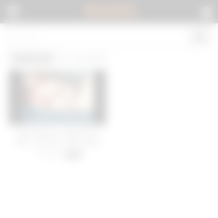
BOKEP
.
Seduced
(1 results)
Seduced by a magic MILF
ep2 – Going to a love hotel
17 views
-
38:00