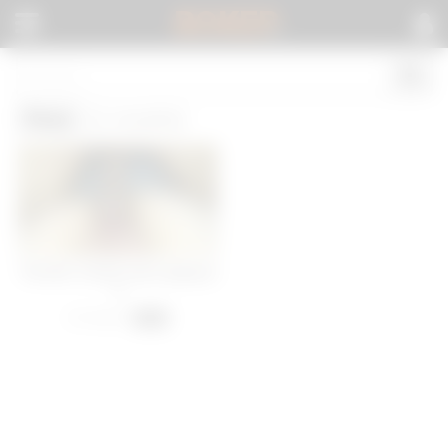
BOKEP
.
Puss
(1 results)
Fat dick chunky puss going at
it
14 views
-
00:38