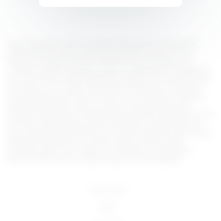
Lorem ipsum dolor sit amet, consectetur adipiscing elit, sed do eiusmod
tempor incididunt ut labore et dolore magna aliqua. Ut enim ad minim
veniam, quis nostrud exercitation ullamco laboris nisi ut aliquip ex ea
commodo consequat. Duis aute irure dolor in reprehenderit in voluptate velit
esse cillum dolore eu fugiat nulla pariatur. Excepteur sint occaecat cupidatat
non proident, sunt in culpa qui officia deserunt mollit anim id est laborum.
Sed ut perspiciatis unde omnis iste natus error sit voluptatem accusantium
doloremque laudantium, totam rem aperiam, eaque ipsa quae ab illo
inventore veritatis et quasi architecto beatae vitae dicta sunt explicabo. Nemo
enim ipsam voluptatem quia voluptas sit aspernatur aut odit aut fugit, sed
quia consequuntur magni dolores eos qui ratione voluptatem sequi nesciunt.
Neque porro quisquam est, qui dolorem ipsum quia dolor sit amet,
consectetur, adipisci velit, sed quia non numquam eius modi tempora
incidunt ut labore et dolore magnam aliquam quaerat voluptatem.
18 U.S.C 2257
DMCA