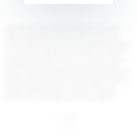
Lorem ipsum dolor sit amet, consectetur adipiscing elit, sed do eiusmod
tempor incididunt ut labore et dolore magna aliqua. Ut enim ad minim
veniam, quis nostrud exercitation ullamco laboris nisi ut aliquip ex ea
commodo consequat. Duis aute irure dolor in reprehenderit in voluptate velit
esse cillum dolore eu fugiat nulla pariatur. Excepteur sint occaecat cupidatat
non proident, sunt in culpa qui officia deserunt mollit anim id est laborum.
Sed ut perspiciatis unde omnis iste natus error sit voluptatem accusantium
doloremque laudantium, totam rem aperiam, eaque ipsa quae ab illo
inventore veritatis et quasi architecto beatae vitae dicta sunt explicabo. Nemo
enim ipsam voluptatem quia voluptas sit aspernatur aut odit aut fugit, sed
quia consequuntur magni dolores eos qui ratione voluptatem sequi nesciunt.
Neque porro quisquam est, qui dolorem ipsum quia dolor sit amet,
consectetur, adipisci velit, sed quia non numquam eius modi tempora
incidunt ut labore et dolore magnam aliquam quaerat voluptatem.
18 U.S.C 2257
DMCA