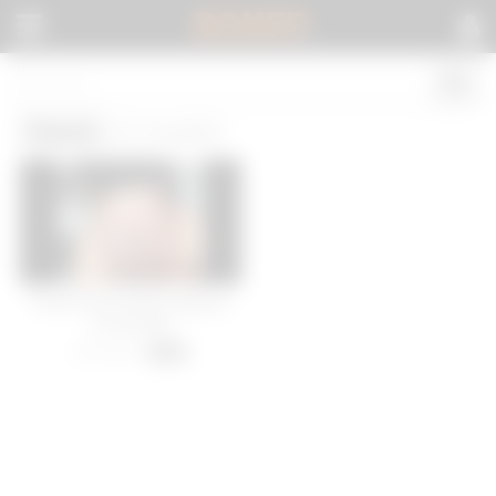
BOKEP
.
Puerto
(1 results)
Puerto Rican Mami going in
on that dick
28 views
-
00:36