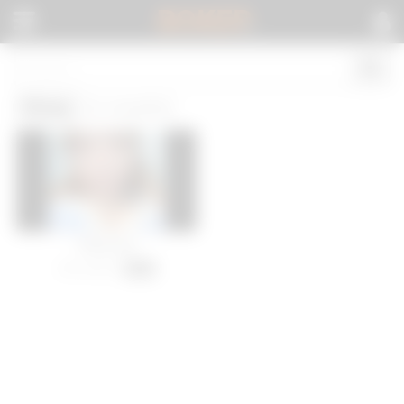
BOKEP
.
Pinoy
(1 results)
Pinoy live
115 views
-
01:17