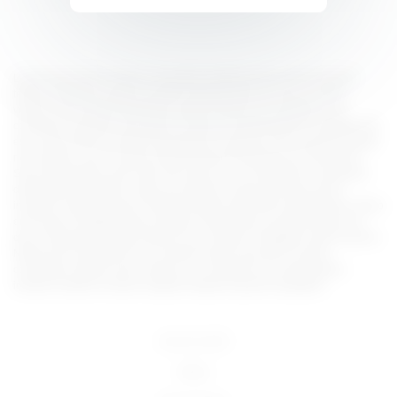
Lorem ipsum dolor sit amet, consectetur adipiscing elit, sed do eiusmod
tempor incididunt ut labore et dolore magna aliqua. Ut enim ad minim
veniam, quis nostrud exercitation ullamco laboris nisi ut aliquip ex ea
commodo consequat. Duis aute irure dolor in reprehenderit in voluptate velit
esse cillum dolore eu fugiat nulla pariatur. Excepteur sint occaecat cupidatat
non proident, sunt in culpa qui officia deserunt mollit anim id est laborum.
Sed ut perspiciatis unde omnis iste natus error sit voluptatem accusantium
doloremque laudantium, totam rem aperiam, eaque ipsa quae ab illo
inventore veritatis et quasi architecto beatae vitae dicta sunt explicabo. Nemo
enim ipsam voluptatem quia voluptas sit aspernatur aut odit aut fugit, sed
quia consequuntur magni dolores eos qui ratione voluptatem sequi nesciunt.
Neque porro quisquam est, qui dolorem ipsum quia dolor sit amet,
consectetur, adipisci velit, sed quia non numquam eius modi tempora
incidunt ut labore et dolore magnam aliquam quaerat voluptatem.
18 U.S.C 2257
DMCA