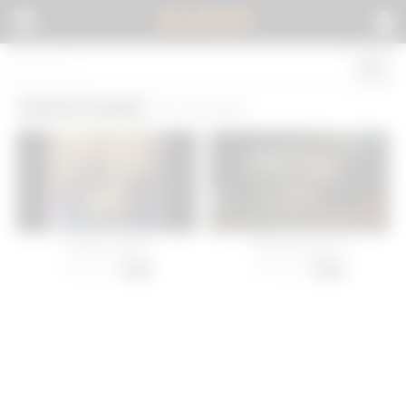
BOKEP
.
Perfect boobs
(2 results)
Perfect boobs
Perfect boobs 2
49 views
57 views
-
00:13
-
00:15