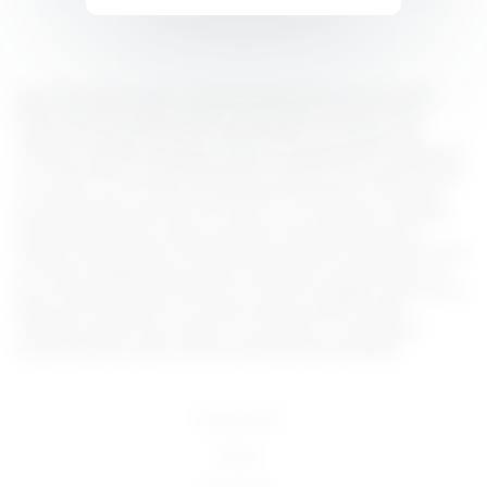
Lorem ipsum dolor sit amet, consectetur adipiscing elit, sed do eiusmod
tempor incididunt ut labore et dolore magna aliqua. Ut enim ad minim
veniam, quis nostrud exercitation ullamco laboris nisi ut aliquip ex ea
commodo consequat. Duis aute irure dolor in reprehenderit in voluptate velit
esse cillum dolore eu fugiat nulla pariatur. Excepteur sint occaecat cupidatat
non proident, sunt in culpa qui officia deserunt mollit anim id est laborum.
Sed ut perspiciatis unde omnis iste natus error sit voluptatem accusantium
doloremque laudantium, totam rem aperiam, eaque ipsa quae ab illo
inventore veritatis et quasi architecto beatae vitae dicta sunt explicabo. Nemo
enim ipsam voluptatem quia voluptas sit aspernatur aut odit aut fugit, sed
quia consequuntur magni dolores eos qui ratione voluptatem sequi nesciunt.
Neque porro quisquam est, qui dolorem ipsum quia dolor sit amet,
consectetur, adipisci velit, sed quia non numquam eius modi tempora
incidunt ut labore et dolore magnam aliquam quaerat voluptatem.
18 U.S.C 2257
DMCA