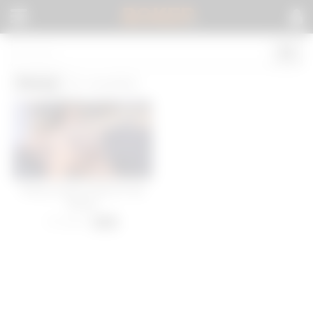
BOKEP
.
Penny
(1 results)
Penny Going South Of The
Border
41 views
-
05:00