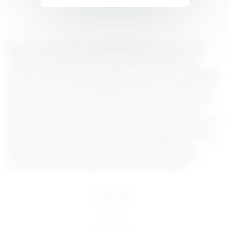
Lorem ipsum dolor sit amet, consectetur adipiscing elit, sed do eiusmod
tempor incididunt ut labore et dolore magna aliqua. Ut enim ad minim
veniam, quis nostrud exercitation ullamco laboris nisi ut aliquip ex ea
commodo consequat. Duis aute irure dolor in reprehenderit in voluptate velit
esse cillum dolore eu fugiat nulla pariatur. Excepteur sint occaecat cupidatat
non proident, sunt in culpa qui officia deserunt mollit anim id est laborum.
Sed ut perspiciatis unde omnis iste natus error sit voluptatem accusantium
doloremque laudantium, totam rem aperiam, eaque ipsa quae ab illo
inventore veritatis et quasi architecto beatae vitae dicta sunt explicabo. Nemo
enim ipsam voluptatem quia voluptas sit aspernatur aut odit aut fugit, sed
quia consequuntur magni dolores eos qui ratione voluptatem sequi nesciunt.
Neque porro quisquam est, qui dolorem ipsum quia dolor sit amet,
consectetur, adipisci velit, sed quia non numquam eius modi tempora
incidunt ut labore et dolore magnam aliquam quaerat voluptatem.
18 U.S.C 2257
DMCA