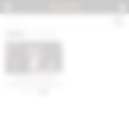
BOKEP
.
Office
(1 results)
Asian office hottie gets
gangbanged by her colleagues
48 views
-
08:00