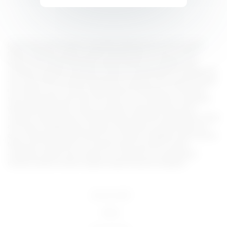
Lorem ipsum dolor sit amet, consectetur adipiscing elit, sed do eiusmod
tempor incididunt ut labore et dolore magna aliqua. Ut enim ad minim
veniam, quis nostrud exercitation ullamco laboris nisi ut aliquip ex ea
commodo consequat. Duis aute irure dolor in reprehenderit in voluptate velit
esse cillum dolore eu fugiat nulla pariatur. Excepteur sint occaecat cupidatat
non proident, sunt in culpa qui officia deserunt mollit anim id est laborum.
Sed ut perspiciatis unde omnis iste natus error sit voluptatem accusantium
doloremque laudantium, totam rem aperiam, eaque ipsa quae ab illo
inventore veritatis et quasi architecto beatae vitae dicta sunt explicabo. Nemo
enim ipsam voluptatem quia voluptas sit aspernatur aut odit aut fugit, sed
quia consequuntur magni dolores eos qui ratione voluptatem sequi nesciunt.
Neque porro quisquam est, qui dolorem ipsum quia dolor sit amet,
consectetur, adipisci velit, sed quia non numquam eius modi tempora
incidunt ut labore et dolore magnam aliquam quaerat voluptatem.
18 U.S.C 2257
DMCA