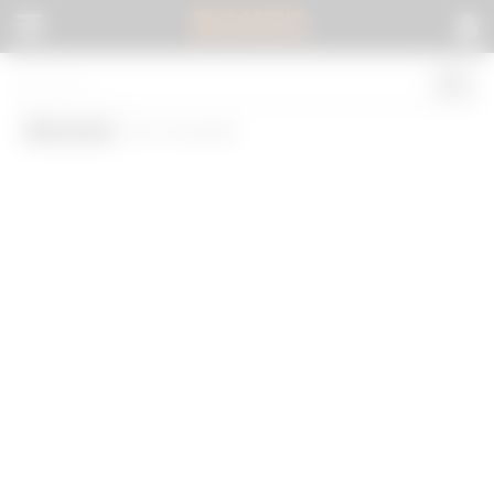
BOKEP
.
Monster
(0 results)