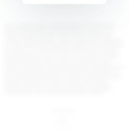
Lorem ipsum dolor sit amet, consectetur adipiscing elit, sed do eiusmod
tempor incididunt ut labore et dolore magna aliqua. Ut enim ad minim
veniam, quis nostrud exercitation ullamco laboris nisi ut aliquip ex ea
commodo consequat. Duis aute irure dolor in reprehenderit in voluptate velit
esse cillum dolore eu fugiat nulla pariatur. Excepteur sint occaecat cupidatat
non proident, sunt in culpa qui officia deserunt mollit anim id est laborum.
Sed ut perspiciatis unde omnis iste natus error sit voluptatem accusantium
doloremque laudantium, totam rem aperiam, eaque ipsa quae ab illo
inventore veritatis et quasi architecto beatae vitae dicta sunt explicabo. Nemo
enim ipsam voluptatem quia voluptas sit aspernatur aut odit aut fugit, sed
quia consequuntur magni dolores eos qui ratione voluptatem sequi nesciunt.
Neque porro quisquam est, qui dolorem ipsum quia dolor sit amet,
consectetur, adipisci velit, sed quia non numquam eius modi tempora
incidunt ut labore et dolore magnam aliquam quaerat voluptatem.
18 U.S.C 2257
DMCA