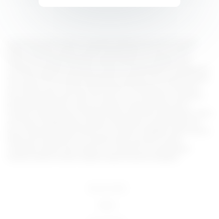
Lorem ipsum dolor sit amet, consectetur adipiscing elit, sed do eiusmod
tempor incididunt ut labore et dolore magna aliqua. Ut enim ad minim
veniam, quis nostrud exercitation ullamco laboris nisi ut aliquip ex ea
commodo consequat. Duis aute irure dolor in reprehenderit in voluptate velit
esse cillum dolore eu fugiat nulla pariatur. Excepteur sint occaecat cupidatat
non proident, sunt in culpa qui officia deserunt mollit anim id est laborum.
Sed ut perspiciatis unde omnis iste natus error sit voluptatem accusantium
doloremque laudantium, totam rem aperiam, eaque ipsa quae ab illo
inventore veritatis et quasi architecto beatae vitae dicta sunt explicabo. Nemo
enim ipsam voluptatem quia voluptas sit aspernatur aut odit aut fugit, sed
quia consequuntur magni dolores eos qui ratione voluptatem sequi nesciunt.
Neque porro quisquam est, qui dolorem ipsum quia dolor sit amet,
consectetur, adipisci velit, sed quia non numquam eius modi tempora
incidunt ut labore et dolore magnam aliquam quaerat voluptatem.
18 U.S.C 2257
DMCA