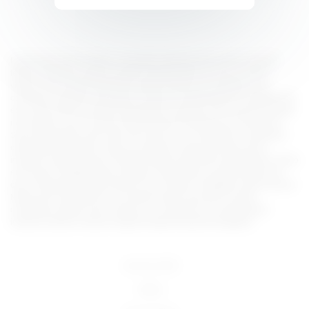
Lorem ipsum dolor sit amet, consectetur adipiscing elit, sed do eiusmod
tempor incididunt ut labore et dolore magna aliqua. Ut enim ad minim
veniam, quis nostrud exercitation ullamco laboris nisi ut aliquip ex ea
commodo consequat. Duis aute irure dolor in reprehenderit in voluptate velit
esse cillum dolore eu fugiat nulla pariatur. Excepteur sint occaecat cupidatat
non proident, sunt in culpa qui officia deserunt mollit anim id est laborum.
Sed ut perspiciatis unde omnis iste natus error sit voluptatem accusantium
doloremque laudantium, totam rem aperiam, eaque ipsa quae ab illo
inventore veritatis et quasi architecto beatae vitae dicta sunt explicabo. Nemo
enim ipsam voluptatem quia voluptas sit aspernatur aut odit aut fugit, sed
quia consequuntur magni dolores eos qui ratione voluptatem sequi nesciunt.
Neque porro quisquam est, qui dolorem ipsum quia dolor sit amet,
consectetur, adipisci velit, sed quia non numquam eius modi tempora
incidunt ut labore et dolore magnam aliquam quaerat voluptatem.
18 U.S.C 2257
DMCA