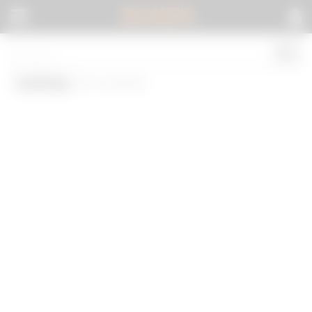
BOKEP
.
Jerking
(0 results)