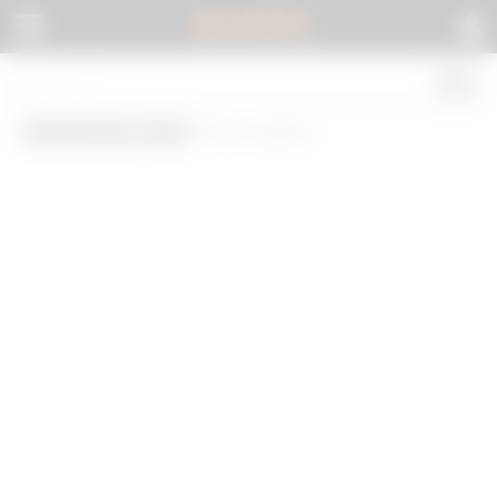
BOKEP
.
Indonesia viral
(0 results)