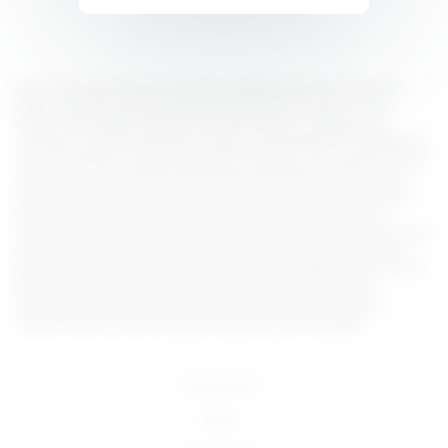
Lorem ipsum dolor sit amet, consectetur adipiscing elit, sed do eiusmod
tempor incididunt ut labore et dolore magna aliqua. Ut enim ad minim
veniam, quis nostrud exercitation ullamco laboris nisi ut aliquip ex ea
commodo consequat. Duis aute irure dolor in reprehenderit in voluptate velit
esse cillum dolore eu fugiat nulla pariatur. Excepteur sint occaecat cupidatat
non proident, sunt in culpa qui officia deserunt mollit anim id est laborum.
Sed ut perspiciatis unde omnis iste natus error sit voluptatem accusantium
doloremque laudantium, totam rem aperiam, eaque ipsa quae ab illo
inventore veritatis et quasi architecto beatae vitae dicta sunt explicabo. Nemo
enim ipsam voluptatem quia voluptas sit aspernatur aut odit aut fugit, sed
quia consequuntur magni dolores eos qui ratione voluptatem sequi nesciunt.
Neque porro quisquam est, qui dolorem ipsum quia dolor sit amet,
consectetur, adipisci velit, sed quia non numquam eius modi tempora
incidunt ut labore et dolore magnam aliquam quaerat voluptatem.
18 U.S.C 2257
DMCA