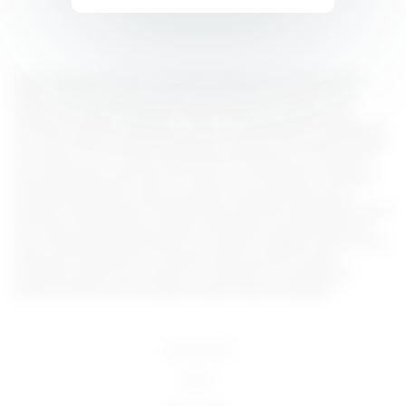
Lorem ipsum dolor sit amet, consectetur adipiscing elit, sed do eiusmod
tempor incididunt ut labore et dolore magna aliqua. Ut enim ad minim
veniam, quis nostrud exercitation ullamco laboris nisi ut aliquip ex ea
commodo consequat. Duis aute irure dolor in reprehenderit in voluptate velit
esse cillum dolore eu fugiat nulla pariatur. Excepteur sint occaecat cupidatat
non proident, sunt in culpa qui officia deserunt mollit anim id est laborum.
Sed ut perspiciatis unde omnis iste natus error sit voluptatem accusantium
doloremque laudantium, totam rem aperiam, eaque ipsa quae ab illo
inventore veritatis et quasi architecto beatae vitae dicta sunt explicabo. Nemo
enim ipsam voluptatem quia voluptas sit aspernatur aut odit aut fugit, sed
quia consequuntur magni dolores eos qui ratione voluptatem sequi nesciunt.
Neque porro quisquam est, qui dolorem ipsum quia dolor sit amet,
consectetur, adipisci velit, sed quia non numquam eius modi tempora
incidunt ut labore et dolore magnam aliquam quaerat voluptatem.
18 U.S.C 2257
DMCA