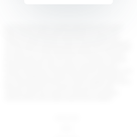
Lorem ipsum dolor sit amet, consectetur adipiscing elit, sed do eiusmod
tempor incididunt ut labore et dolore magna aliqua. Ut enim ad minim
veniam, quis nostrud exercitation ullamco laboris nisi ut aliquip ex ea
commodo consequat. Duis aute irure dolor in reprehenderit in voluptate velit
esse cillum dolore eu fugiat nulla pariatur. Excepteur sint occaecat cupidatat
non proident, sunt in culpa qui officia deserunt mollit anim id est laborum.
Sed ut perspiciatis unde omnis iste natus error sit voluptatem accusantium
doloremque laudantium, totam rem aperiam, eaque ipsa quae ab illo
inventore veritatis et quasi architecto beatae vitae dicta sunt explicabo. Nemo
enim ipsam voluptatem quia voluptas sit aspernatur aut odit aut fugit, sed
quia consequuntur magni dolores eos qui ratione voluptatem sequi nesciunt.
Neque porro quisquam est, qui dolorem ipsum quia dolor sit amet,
consectetur, adipisci velit, sed quia non numquam eius modi tempora
incidunt ut labore et dolore magnam aliquam quaerat voluptatem.
18 U.S.C 2257
DMCA