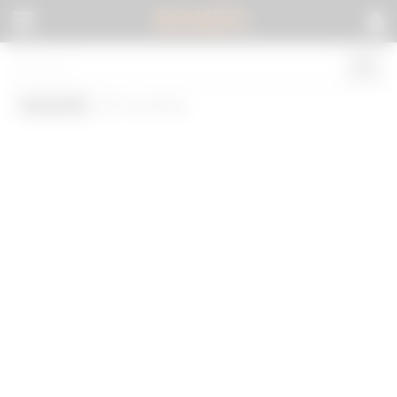
BOKEP
.
Hotwife
(0 results)