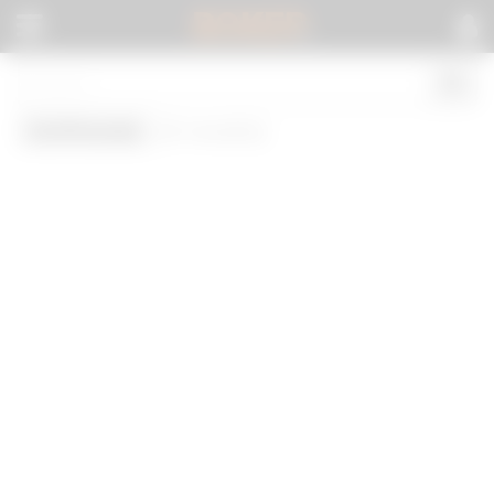
BOKEP
.
Girlfriends
(0 results)