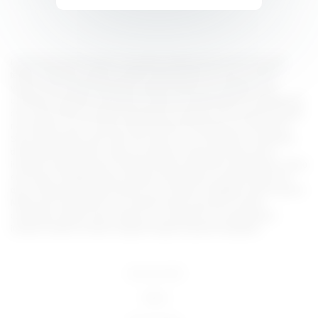
Lorem ipsum dolor sit amet, consectetur adipiscing elit, sed do eiusmod
tempor incididunt ut labore et dolore magna aliqua. Ut enim ad minim
veniam, quis nostrud exercitation ullamco laboris nisi ut aliquip ex ea
commodo consequat. Duis aute irure dolor in reprehenderit in voluptate velit
esse cillum dolore eu fugiat nulla pariatur. Excepteur sint occaecat cupidatat
non proident, sunt in culpa qui officia deserunt mollit anim id est laborum.
Sed ut perspiciatis unde omnis iste natus error sit voluptatem accusantium
doloremque laudantium, totam rem aperiam, eaque ipsa quae ab illo
inventore veritatis et quasi architecto beatae vitae dicta sunt explicabo. Nemo
enim ipsam voluptatem quia voluptas sit aspernatur aut odit aut fugit, sed
quia consequuntur magni dolores eos qui ratione voluptatem sequi nesciunt.
Neque porro quisquam est, qui dolorem ipsum quia dolor sit amet,
consectetur, adipisci velit, sed quia non numquam eius modi tempora
incidunt ut labore et dolore magnam aliquam quaerat voluptatem.
18 U.S.C 2257
DMCA