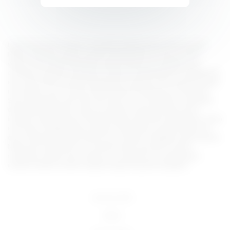
Lorem ipsum dolor sit amet, consectetur adipiscing elit, sed do eiusmod
tempor incididunt ut labore et dolore magna aliqua. Ut enim ad minim
veniam, quis nostrud exercitation ullamco laboris nisi ut aliquip ex ea
commodo consequat. Duis aute irure dolor in reprehenderit in voluptate velit
esse cillum dolore eu fugiat nulla pariatur. Excepteur sint occaecat cupidatat
non proident, sunt in culpa qui officia deserunt mollit anim id est laborum.
Sed ut perspiciatis unde omnis iste natus error sit voluptatem accusantium
doloremque laudantium, totam rem aperiam, eaque ipsa quae ab illo
inventore veritatis et quasi architecto beatae vitae dicta sunt explicabo. Nemo
enim ipsam voluptatem quia voluptas sit aspernatur aut odit aut fugit, sed
quia consequuntur magni dolores eos qui ratione voluptatem sequi nesciunt.
Neque porro quisquam est, qui dolorem ipsum quia dolor sit amet,
consectetur, adipisci velit, sed quia non numquam eius modi tempora
incidunt ut labore et dolore magnam aliquam quaerat voluptatem.
18 U.S.C 2257
DMCA